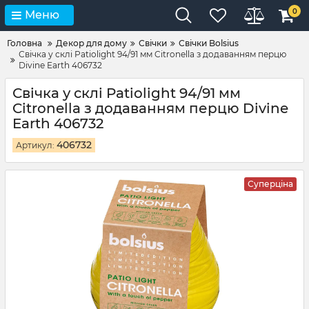
0
Меню
Головна
Декор для дому
Свічки
Свічки Bolsius
Свічка у склі Patiolight 94/91 мм Citronella з додаванням перцю
Divine Earth 406732
Свічка у склі Patiolight 94/91 мм
Citronella з додаванням перцю Divine
Earth 406732
406732
Артикул:
Суперціна