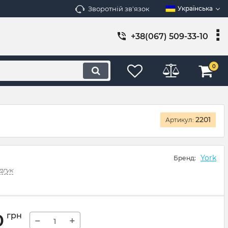
Зворотній зв'язок
Українська
+38(067) 509-33-10
0
2201
Артикул:
York
Бренд:
дгук
0
грн
−
+