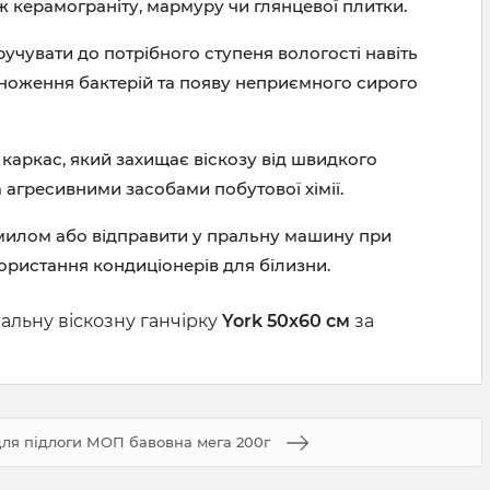
ж керамограніту, мармуру чи глянцевої плитки.
учувати до потрібного ступеня вологості навіть
множення бактерій та появу неприємного сирого
 каркас, який захищає віскозу від швидкого
 агресивними засобами побутової хімії.
милом або відправити у пральну машину при
ористання кондиціонерів для білизни.
альну віскозну ганчірку
York 50х60 см
за
ля підлоги МОП бавовна мега 200г