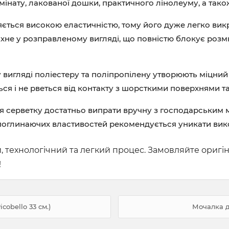
інату, лакованої дошки, практичного лінолеуму, а тако
ється високою еластичністю, тому його дуже легко викр
хне у розправленому вигляді, що повністю блокує роз
 вигляді поліестеру та поліпропілену утворюють міцний
ся і не рветься від контакту з шорсткими поверхнями та
 серветку достатньо випрати вручну з господарським 
 поглинаючих властивостей рекомендується уникати вик
технологічний та легкий процес. Замовляйте оригін
!
cobello 33 см.)
Мочалка д