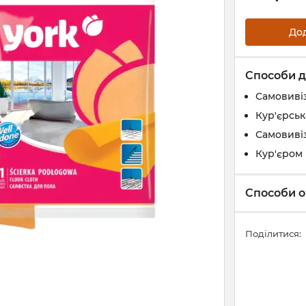
До
Способи д
Самовивіз
Кур'єрськ
Самовивіз
Кур'єром 
Способи о
Поділитися: