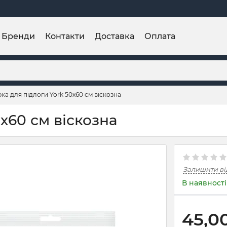
Бренди
Контакти
Доставка
Оплата
рка для підлоги York 50х60 см віскозна
0х60 см віскозна
Залишити ві
В наявності
45,0