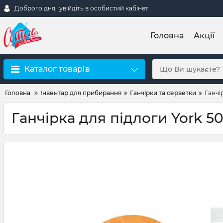
Доброго дня,
увійдіть в особистий кабінет
Головна
Акції
Каталог товарів
Головна
Інвентар для прибирання
Ганчірки та серветки
Ганчі
Ганчірка для підлоги York 5