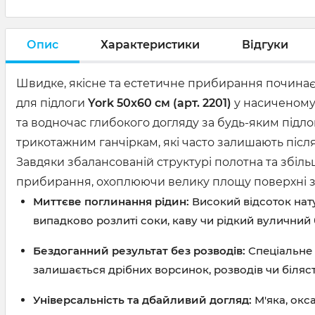
Опис
Характеристики
Відгуки
Швидке, якісне та естетичне прибирання починаєть
для підлоги
York 50х60 см (арт. 2201)
у насиченому 
та водночас глибокого догляду за будь-яким під
трикотажним ганчіркам, які часто залишають після
Завдяки збалансованій структурі полотна та збі
прибирання, охоплюючи велику площу поверхні за 
Миттєве поглинання рідин:
Високий відсоток нату
випадково розлиті соки, каву чи рідкий вуличний
Бездоганний результат без розводів:
Спеціальне 
залишається дрібних ворсинок, розводів чи біляс
Універсальність та дбайливий догляд:
М'яка, окс