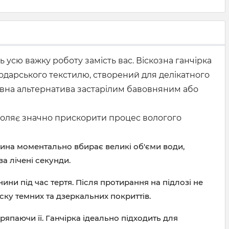
 усю важку роботу замість вас. Віскозна ганчірка
дарського текстилю, створений для делікатного
ивна альтернатива застарілим бавовняним або
зволяє значно прискорити процес вологого
анина моментально вбирає великі об'єми води,
а лічені секунди.
 під час тертя. Після протирання на підлозі не
ску темних та дзеркальних покриттів.
япаючи її. Ганчірка ідеально підходить для