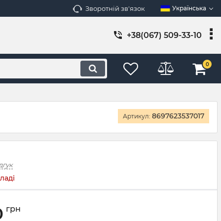
Зворотній зв'язок
Українська
+38(067) 509-33-10
0
8697623537017
Артикул:
дгук
ладі
0
грн