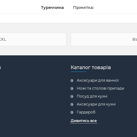
Туреччина
Примітка:
XXL
В
н
Каталог товарів
Аксесуари для ванної
Ножі та столові прилади
Посуд для кухні
Аксесуари для кухні
Гардероб
Дивитись все