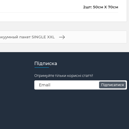
2шт: 50см X 70см
акуумный пакет SINGLE XXL
Підписка
Отримуйте тільки корисні статті!
Підписатися