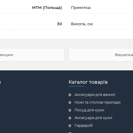
MTM (Польща)
Примітка:
30
Висота, см:
фекции
Вешалка 
н
Каталог товарів
Аксесуари для ванної
Ножі та столові прилади
Посуд для кухні
Аксесуари для кухні
Гардероб