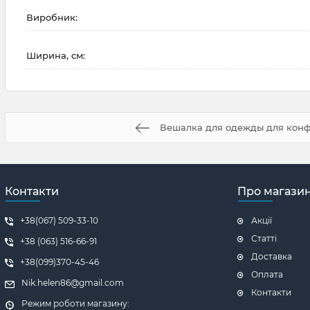
Виробник:
Ширина, см:
Вешалка для одежды для кон
Контакти
Про магази
+38(067) 509-33-10
Акції
Статті
+38 (063) 516-66-91
Доставка
+38(099)370-45-46
Оплата
Nik.helen86@gmail.com
Контакти
Режим роботи магазину: