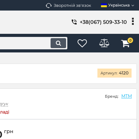
Зворотній зв'язок
Українська
+38(067) 509-33-10
0
4120
Артикул:
MTM
Бренд:
дгук
ладі
0
грн