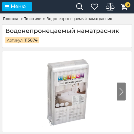
0
Меню
Головна
Текстиль
Водонепронецаемый наматрасник
Водонепронецаемый наматрасник
113674
Артикул: