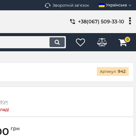
Зворотній зв'язок
Українська
+38(067) 509-33-10
0
942
Артикул:
дгук
ладі
00
грн