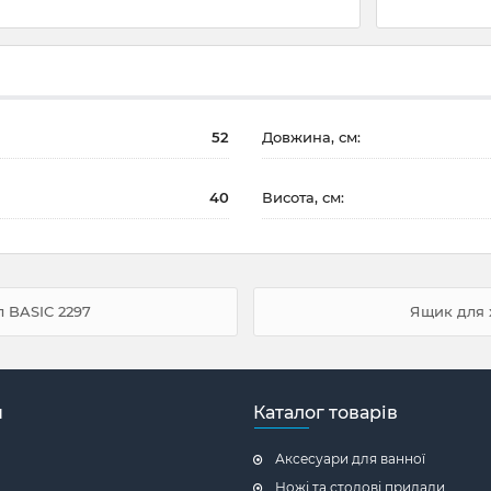
52
Довжина, см:
40
Висота, см:
 BASIC 2297
Ящик для 
н
Каталог товарів
Аксесуари для ванної
Ножі та столові прилади