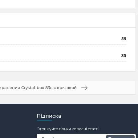
59
35
хранения Crystal-box 83л с крышкой
Підписка
Отримуйте тільки корисні статті!