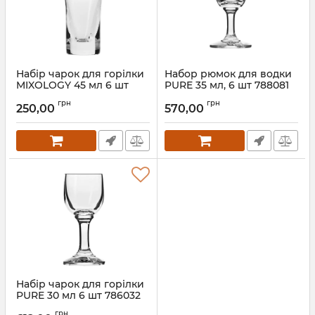
Набір чарок для горілки
Набор рюмок для водки
MIXOLOGY 45 мл 6 шт
PURE 35 мл, 6 шт 788081
790077
Артикул:
788081
грн
грн
250,00
570,00
Артикул:
790077
Набір чарок для горілки
PURE 30 мл 6 шт 786032
Артикул:
786032
грн