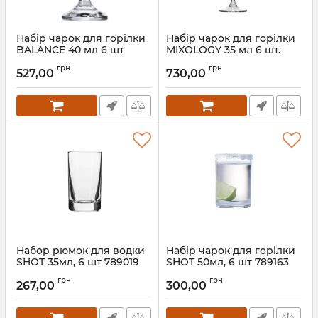
Набір чарок для горілки
Набір чарок для горілки
BALANCE 40 мл 6 шт
MIXOLOGY 35 мл 6 шт.
789262
790053
грн
грн
527,00
730,00
Артикул:
789262
Артикул:
790053
Набор рюмок для водки
Набір чарок для горілки
SHOT 35мл, 6 шт 789019
SHOT 50мл, 6 шт 789163
Артикул:
789019
Артикул:
789163
грн
грн
267,00
300,00