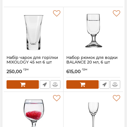
Набір чарок для горілки
Набор рюмок для водки
MIXOLOGY 45 мл 6 шт
BALANCE 20 мл, 6 шт
790077
785981
грн
грн
250,00
615,00
Артикул:
790077
Артикул:
785981